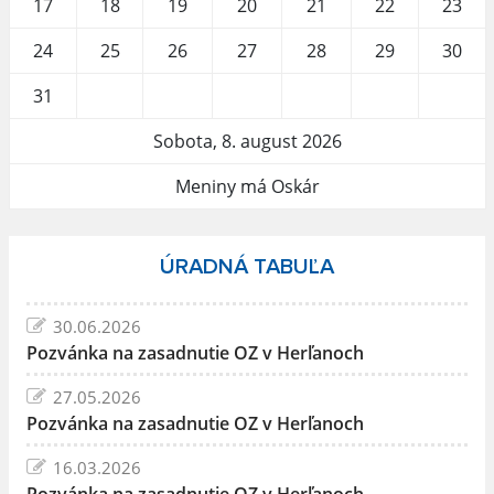
17
18
19
20
21
22
23
24
25
26
27
28
29
30
31
Sobota, 8. august 2026
Meniny má Oskár
ÚRADNÁ TABUĽA
30.06.2026
Pozvánka na zasadnutie OZ v Herľanoch
27.05.2026
Pozvánka na zasadnutie OZ v Herľanoch
16.03.2026
Pozvánka na zasadnutie OZ v Herľanoch