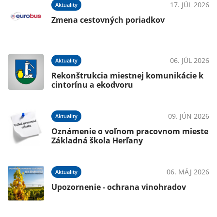
025
17. JÚL 2026
Aktuality
Zmena cestovných poriadkov
025
06. JÚL 2026
Aktuality
Rekonštrukcia miestnej komunikácie k
cintorínu a ekodvoru
025
09. JÚN 2026
Aktuality
 -
Oznámenie o voľnom pracovnom mieste
Základná škola Herľany
025
06. MÁJ 2026
Aktuality
Upozornenie - ochrana vinohradov