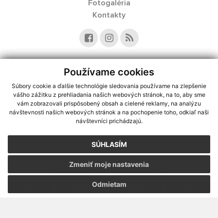
Fotogaléria
Kontakty
Kontaktné informácie
Používame cookies
Súbory cookie a ďalšie technológie sledovania používame na zlepšenie
vášho zážitku z prehliadania našich webových stránok, na to, aby sme
využite možnosť získavania aktuálnych informácií s využitím RSS
,
vám zobrazovali prispôsobený obsah a cielené reklamy, na analýzu
CMS systém (redakčný) systém ECHELON 2,
Mapa stránok
,
web portál
,
návštevnosti našich webových stránok a na pochopenie toho, odkiaľ naši
návštevníci prichádzajú.
webhosting
,
webex.digital, s.r.o.
,
domény
,
registrácia domény
,
spoločnosť webex.digital, s.r.o.
,
technický prevádzkovateľ
SÚHLASÍM
Posledná aktualizácia:
07.08.2026
Zmeniť moje nastavenia
Vytlačiť stránku
|
Vyhlásenie o prístupnosti
Autorské práva
|
Cookies
Odmietam
webdesign
|