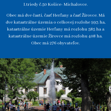
I.triedy č.50 Košice- Michalovce.
Obec má dve časti, časť Herľany a časť Žírovce. Má
dve katastrálne územia o celkovej rozlohe 993 ha,
katastrálne územie Herľany má rozlohu 585 ha a
katastrálne územie Žírovce má rozlohu 408 ha.
Obec má 276 obyvateľov.