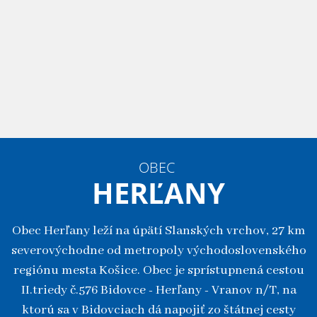
OBEC
HERĽANY
Obec Herľany leží na úpätí Slanských vrchov, 27 km
severovýchodne od metropoly východoslovenského
regiónu mesta Košice. Obec je sprístupnená cestou
II.triedy č.576 Bidovce - Herľany - Vranov n/T, na
ktorú sa v Bidovciach dá napojiť zo štátnej cesty