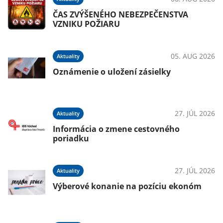
du
ČAS ZVÝŠENÉHO NEBEZPEČENSTVA
VZNIKU POŽIARU
026
05. AUG 2026
Aktuality
Oznámenie o uložení zásielky
026
27. JÚL 2026
Aktuality
Š
Informácia o zmene cestovného
poriadku
026
27. JÚL 2026
Aktuality
Výberové konanie na pozíciu ekonóm