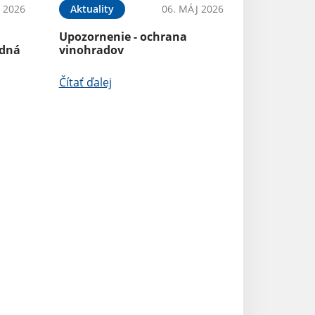
N 2026
Aktuality
06. MÁJ 2026
Aktualizácia mo
Upozornenie - ochrana
aplikácie obce
adná
vinohradov
Čítať ďalej
Čítať ďalej