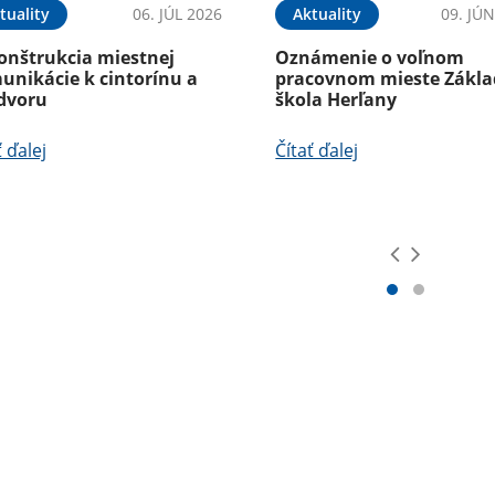
tuality
06. JÚL 2026
Aktuality
09. JÚ
onštrukcia miestnej
Oznámenie o voľnom
unikácie k cintorínu a
pracovnom mieste Zákl
dvoru
škola Herľany
ť ďalej
Čítať ďalej