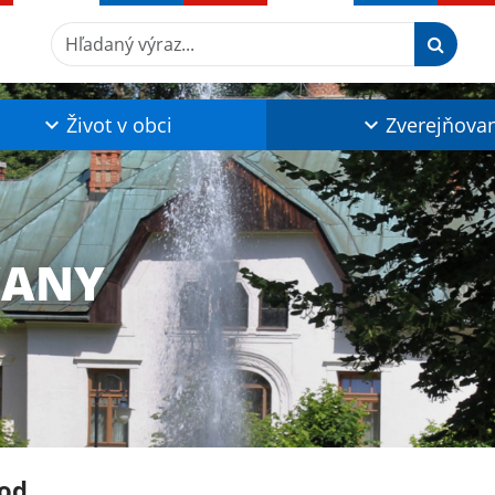
Hľadaný výraz...
Život v obci
Zverejňova
ĽANY
od