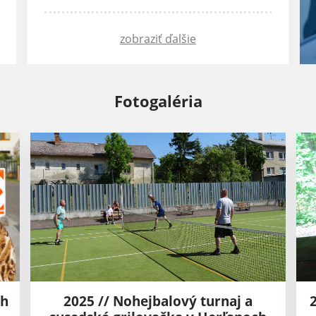
zobraziť ďalšie
Fotogaléria
ch
2025 // Nohejbalový turnaj a