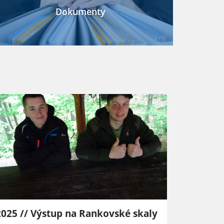
Dokumenty
2025 // Výstup na Rankovské skaly
2026 