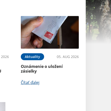
 2026
Aktuality
05. AUG 2026
Aktuality
Oznámenie o uložení
Rekonštrukcia 
U
zásielky
parkoviska v ob
Čítať ďalej
Čítať ďalej