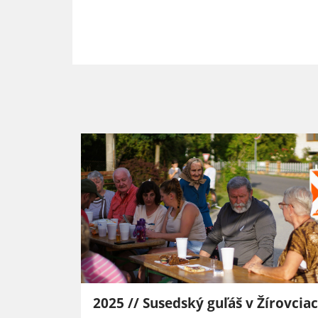
sedská
2025 // Susedský guľáš v Žírovcia