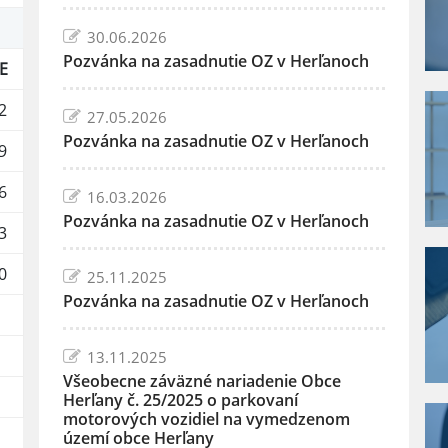
30.06.2026
Pozvánka na zasadnutie OZ v Herľanoch
E
2
27.05.2026
Pozvánka na zasadnutie OZ v Herľanoch
9
6
16.03.2026
Pozvánka na zasadnutie OZ v Herľanoch
3
0
25.11.2025
Pozvánka na zasadnutie OZ v Herľanoch
13.11.2025
Všeobecne záväzné nariadenie Obce
Herľany č. 25/2025 o parkovaní
motorových vozidiel na vymedzenom
území obce Herľany