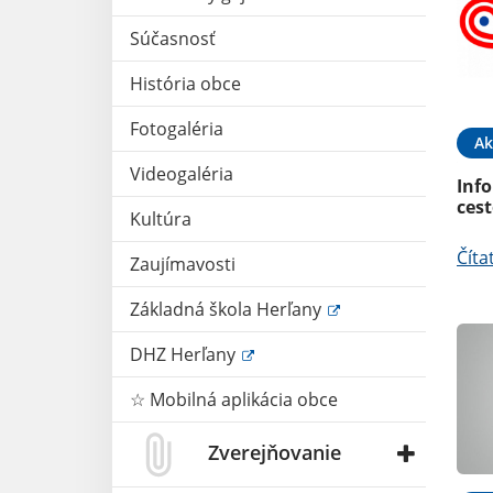
Súčasnosť
História obce
14. JAN 2026
Aktuality
10. DEC 2025
Fotogaléria
Ak
o plánovanom
Zmena cestovných poriadkov
Videogaléria
Inf
ces
Čítať ďalej
Kultúra
Číta
Zaujímavosti
Základná škola Herľany
DHZ Herľany
☆ Mobilná aplikácia obce
Zverejňovanie
18. JÚN 2025
Aktuality
10. JÚN 2025