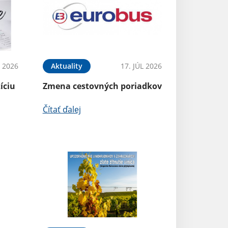
Aktuality
L 2026
Aktuality
17. JÚL 2026
Odstránenie dv
íciu
Zmena cestovných poriadkov
prevádzky ZŠ He
Čítať ďalej
Čítať ďalej
Aktuality