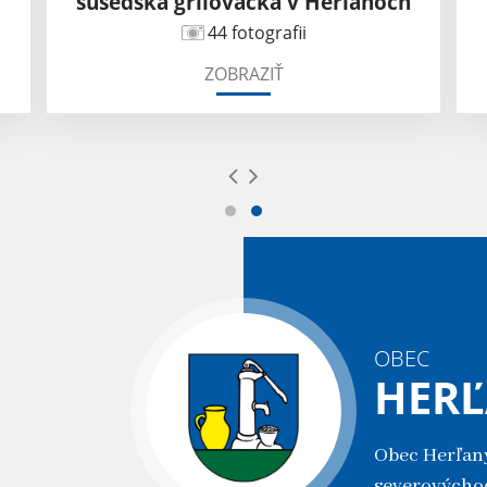
susedská grilovačka v Herľanoch
44 fotografii
ZOBRAZIŤ
OBEC
HER
Obec Herľany
severovýcho