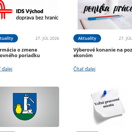
tuality
27. JÚL 2026
Aktuality
27. JÚ
ormácia o zmene
Výberové konanie na poz
tovného poriadku
ekonóm
ť ďalej
Čítať ďalej