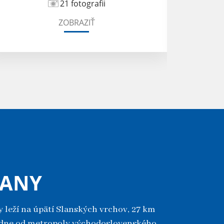
21 fotografii
ZOBRAZIŤ
ĽANY
 leží na úpätí Slanských vrchov, 27 km
dne od metropoly východoslovenského