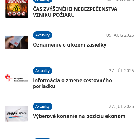
du
ČAS ZVÝŠENÉHO NEBEZPEČENSTVA
VZNIKU POŽIARU
026
05. AUG 2026
Aktuality
Oznámenie o uložení zásielky
026
27. JÚL 2026
Aktuality
Š
Informácia o zmene cestovného
poriadku
026
27. JÚL 2026
Aktuality
Výberové konanie na pozíciu ekonóm