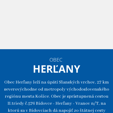
OBEC
HERĽANY
Obec Herľany leží na úpätí Slanských vrchov, 27 km
severovýchodne od metropoly východoslovenského
regiónu mesta Košice. Obec je sprístupnená cestou
II.triedy č.576 Bidovce - Herľany - Vranov n/T, na
ktorú sa v Bidovciach dá napojiť zo štátnej cesty