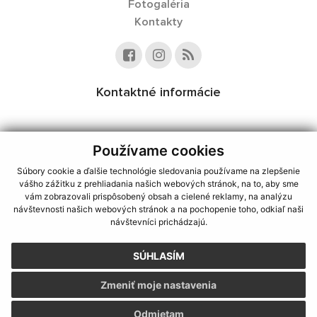
Fotogaléria
Kontakty
Kontaktné informácie
Používame cookies
využite možnosť získavania aktuálnych informácií s využitím RSS
,
CMS systém (redakčný) systém ECHELON 2,
Mapa stránok
,
web portál
,
Súbory cookie a ďalšie technológie sledovania používame na zlepšenie
webhosting
,
webex.digital, s.r.o.
,
domény
,
registrácia domény
,
vášho zážitku z prehliadania našich webových stránok, na to, aby sme
spoločnosť webex.digital, s.r.o.
,
technický prevádzkovateľ
vám zobrazovali prispôsobený obsah a cielené reklamy, na analýzu
návštevnosti našich webových stránok a na pochopenie toho, odkiaľ naši
Posledná aktualizácia:
08.08.2026
návštevníci prichádzajú.
Vytlačiť stránku
|
Vyhlásenie o prístupnosti
SÚHLASÍM
Autorské práva
|
Cookies
Zmeniť moje nastavenia
webdesign
|
Odmietam