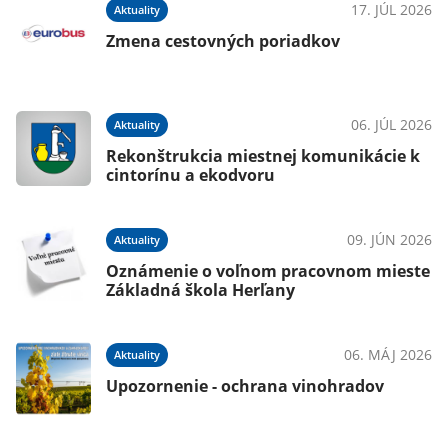
025
17. JÚL 2026
Aktuality
Zmena cestovných poriadkov
025
06. JÚL 2026
Aktuality
Rekonštrukcia miestnej komunikácie k
cintorínu a ekodvoru
025
09. JÚN 2026
Aktuality
 -
Oznámenie o voľnom pracovnom mieste
Základná škola Herľany
025
06. MÁJ 2026
Aktuality
Upozornenie - ochrana vinohradov