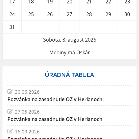
17
18
19
20
21
22
23
24
25
26
27
28
29
30
31
Sobota, 8. august 2026
Meniny má Oskár
ÚRADNÁ TABUĽA
30.06.2026
Pozvánka na zasadnutie OZ v Herľanoch
27.05.2026
Pozvánka na zasadnutie OZ v Herľanoch
16.03.2026
Pozvánka na zasadnutie OZ v Herľanoch