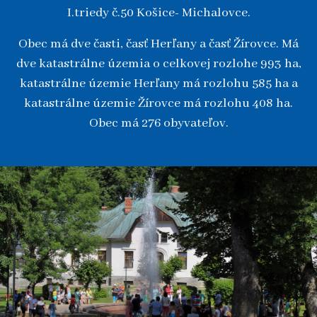
I.triedy č.50 Košice- Michalovce.
Obec má dve časti, časť Herľany a časť Žírovce. Má
dve katastrálne územia o celkovej rozlohe 993 ha,
katastrálne územie Herľany má rozlohu 585 ha a
katastrálne územie Žírovce má rozlohu 408 ha.
Obec má 276 obyvateľov.