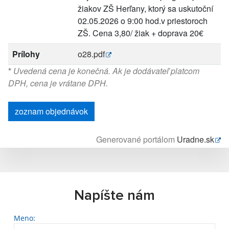
žiakov ZŠ Herľany, ktorý sa uskutoční
02.05.2026 o 9:00 hod.v priestoroch
ZŠ. Cena 3,80/ žiak + doprava 20€
Prílohy
o28.pdf
*
Uvedená cena je konečná. Ak je dodávateľ platcom
DPH, cena je vrátane DPH.
zoznam objednávok
Generované portálom
Uradne.sk
Napíšte nám
Meno: