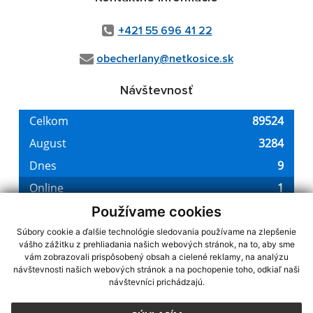
+421 55 696 41 22
obecherlany@netkosice.sk
Návštevnosť
Používame cookies
Súbory cookie a ďalšie technológie sledovania používame na zlepšenie
vášho zážitku z prehliadania našich webových stránok, na to, aby sme
využite možnosť získavania aktuálnych informácií s využitím RSS
,
vám zobrazovali prispôsobený obsah a cielené reklamy, na analýzu
CMS systém (redakčný) systém ECHELON 2,
Mapa stránok
,
web portál
,
návštevnosti našich webových stránok a na pochopenie toho, odkiaľ naši
návštevníci prichádzajú.
webhosting
,
webex.digital, s.r.o.
,
domény
,
registrácia domény
,
spoločnosť webex.digital, s.r.o.
,
technický prevádzkovateľ