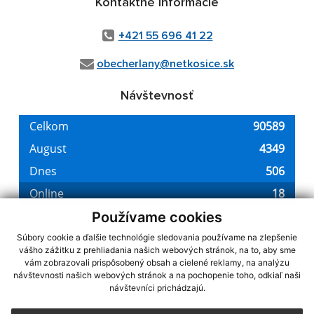
Kontaktné informácie
+421 55 696 41 22
obecherlany@netkosice.sk
Návštevnosť
Používame cookies
Súbory cookie a ďalšie technológie sledovania používame na zlepšenie
vášho zážitku z prehliadania našich webových stránok, na to, aby sme
využite možnosť získavania aktuálnych informácií s využitím RSS
,
vám zobrazovali prispôsobený obsah a cielené reklamy, na analýzu
CMS systém (redakčný) systém ECHELON 2,
Mapa stránok
,
web portál
,
návštevnosti našich webových stránok a na pochopenie toho, odkiaľ naši
návštevníci prichádzajú.
webhosting
,
webex.digital, s.r.o.
,
domény
,
registrácia domény
,
spoločnosť webex.digital, s.r.o.
,
technický prevádzkovateľ