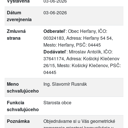
Vystavená
03-06-2026
Dátum
03-06-2026
zverejnenia
Zmluvná
Odberateľ
: Obec Herľany, IČO:
strana
00324183, Adresa: Herľany 54 54,
Mesto: Herľany, PSČ: 04445
Dodávateľ
: Miroslav Antolík, IČO:
37641174, Adresa: Košický Klečenov
26/15, Mesto: Košický Klečenov, PSČ:
04445
Meno
Ing. Slavomír Rusnák
schvaľujúceho
Funkcia
Starosta obce
schvaľujúceho
Poznámka
Objednávame si u Vás geometrické
zameranie miestnej komunikácie v