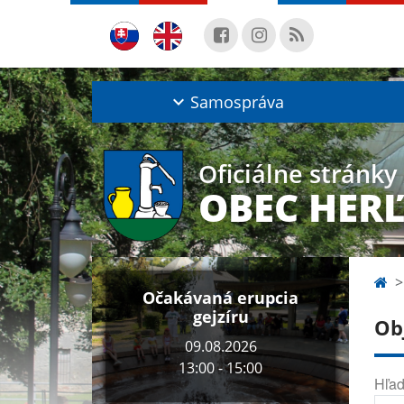
Samospráva
Oficiálne stránky
OBEC HER
Očakávaná erupcia
gejzíru
Ob
09.08.2026
13:00 - 15:00
Hľad