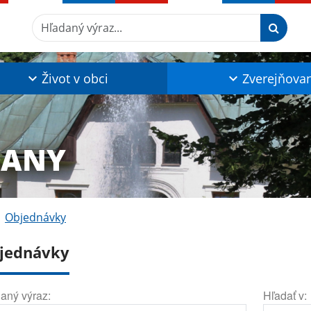
Hľadaný výraz...
Život v obci
Zverejňova
ĽANY
Objednávky
jednávky
aný výraz:
Hľadať v: