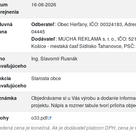
tum
16-06-2026
rejnenia
luvná
Odberateľ
: Obec Herľany, IČO: 00324183, Adres
ana
04445
Dodávateľ
: MUCHA REKLAMA s. r. o., IČO: 521
Košice - mestská časť Sídlisko Ťahanovce, PSČ
no
Ing. Slavomír Rusnák
hvaľujúceho
nkcia
Starosta obce
hvaľujúceho
známka
Objednávame si u Vás výrobu a dodanie informač
projektu. Nápis a rozmer tabule tvorí príloha obj
lohy
o33.pdf
dená cena je konečná. Ak je dodávateľ platcom DPH, cena je