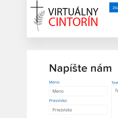
zo
Napíšte nám
Meno:
Tex
Priezvisko: