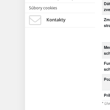
Dá
Súbory cookies
zve
Kontakty
Zm
str
Me
sc
Fu
sc
Po
Prí
*
Uve