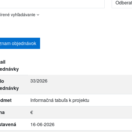
írené vyhľadávanie
znam objednávok
ail
jednávky
33/2026
lo
jednávky
edmet
Informačná tabuľa k projektu
na
€
stavená
16-06-2026