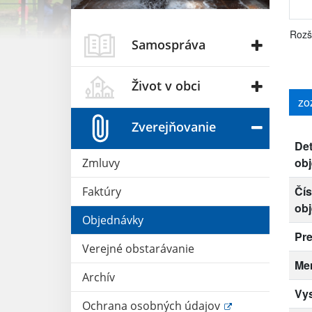
Rozš
Samospráva
Život v obci
zo
Zverejňovanie
Det
ob
Zmluvy
Čís
Faktúry
ob
Objednávky
Pr
Verejné obstarávanie
Me
Archív
Vy
Ochrana osobných údajov