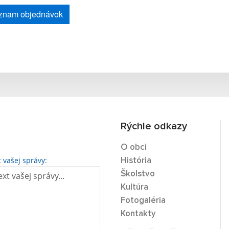
znam objednávok
Rýchle odkazy
O obci
t vašej správy:
História
Školstvo
Kultúra
Fotogaléria
Kontakty