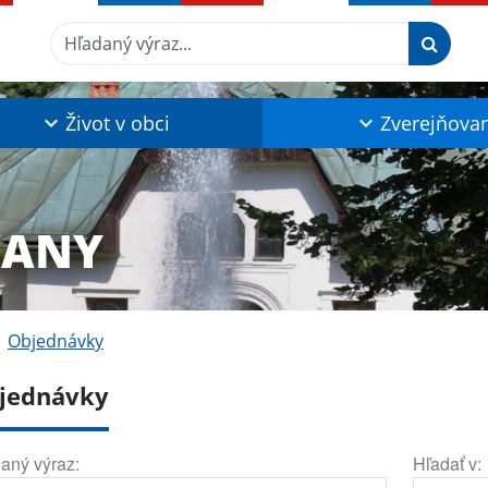
Hľadaný výraz...
Život v obci
Zverejňova
ĽANY
Objednávky
jednávky
aný výraz:
Hľadať v: