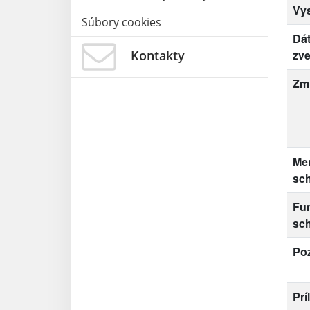
Vy
Súbory cookies
Dá
Kontakty
zve
Zm
Me
sc
Fu
sc
Po
Prí