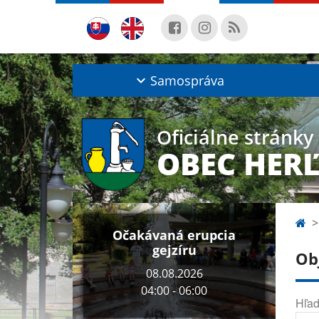
Samospráva
Oficiálne stránky
OBEC HER
Očakávaná erupcia
gejzíru
Ob
08.08.2026
04:00 - 06:00
Hľad