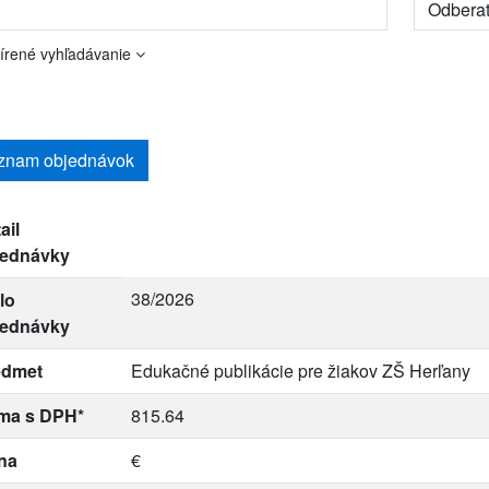
írené vyhľadávanie
znam objednávok
ail
jednávky
38/2026
lo
jednávky
edmet
Edukačné publikácie pre žiakov ZŠ Herľany
ma s DPH*
815.64
na
€