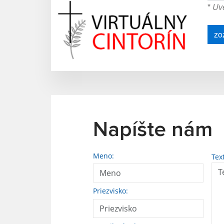
*
Uve
zo
Napíšte nám
Meno:
Tex
Priezvisko: