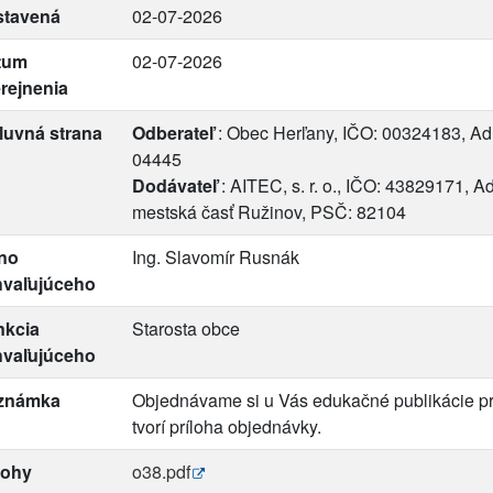
stavená
02-07-2026
tum
02-07-2026
rejnenia
luvná strana
Odberateľ
: Obec Herľany, IČO: 00324183, Adr
04445
Dodávateľ
: AITEC, s. r. o., IČO: 43829171, A
mestská časť Ružinov, PSČ: 82104
no
Ing. Slavomír Rusnák
hvaľujúceho
nkcia
Starosta obce
hvaľujúceho
známka
Objednávame si u Vás edukačné publikácie pr
tvorí príloha objednávky.
lohy
o38.pdf