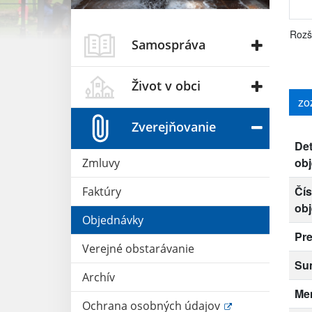
Rozš
Samospráva
Život v obci
zo
Zverejňovanie
Det
ob
Zmluvy
Čís
Faktúry
ob
Objednávky
Pr
Verejné obstarávanie
Su
Archív
Me
Ochrana osobných údajov