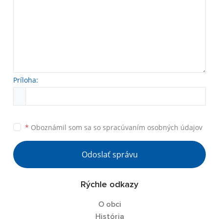
Príloha:
*
Oboznámil som sa so
spracúvaním osobných údajov
Odoslať správu
Rýchle odkazy
O obci
História