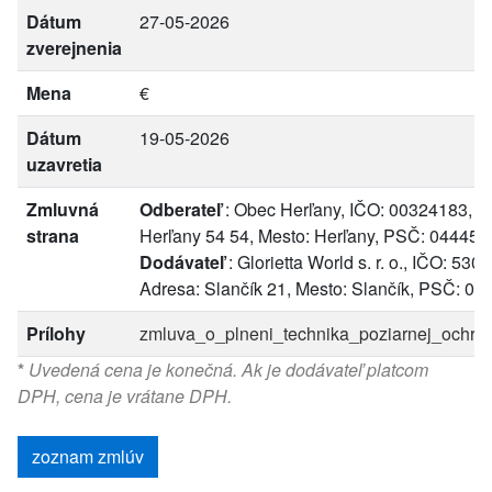
Dátum
27-05-2026
zverejnenia
Mena
€
Dátum
19-05-2026
uzavretia
Zmluvná
Odberateľ
: Obec Herľany, IČO: 00324183, A
strana
Herľany 54 54, Mesto: Herľany, PSČ: 04445
Dodávateľ
: Glorietta World s. r. o., IČO: 530
Adresa: Slančík 21, Mesto: Slančík, PSČ: 04
Prílohy
zmluva_o_plneni_technika_poziarnej_ochran
*
Uvedená cena je konečná. Ak je dodávateľ platcom
DPH, cena je vrátane DPH.
zoznam zmlúv