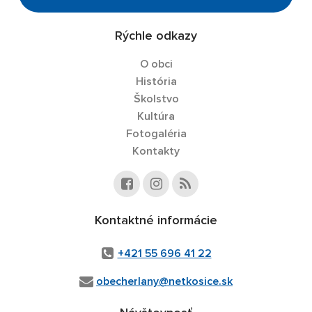
Rýchle odkazy
O obci
História
Školstvo
Kultúra
Fotogaléria
Kontakty
Kontaktné informácie
+421 55 696 41 22
obecherlany@netkosice.sk