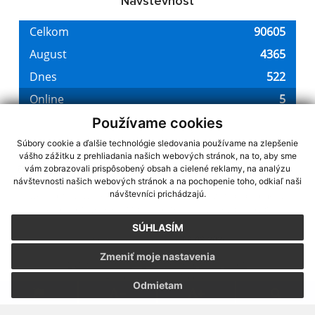
Návštevnosť
Používame cookies
Súbory cookie a ďalšie technológie sledovania používame na zlepšenie
vášho zážitku z prehliadania našich webových stránok, na to, aby sme
využite možnosť získavania aktuálnych informácií s využitím RSS
,
vám zobrazovali prispôsobený obsah a cielené reklamy, na analýzu
CMS systém (redakčný) systém ECHELON 2,
Mapa stránok
,
web portál
,
návštevnosti našich webových stránok a na pochopenie toho, odkiaľ naši
návštevníci prichádzajú.
webhosting
,
webex.digital, s.r.o.
,
domény
,
registrácia domény
,
spoločnosť webex.digital, s.r.o.
,
technický prevádzkovateľ
SÚHLASÍM
Posledná aktualizácia:
08.08.2026
Zmeniť moje nastavenia
Vytlačiť stránku
|
Vyhlásenie o prístupnosti
Autorské práva
|
Cookies
Odmietam