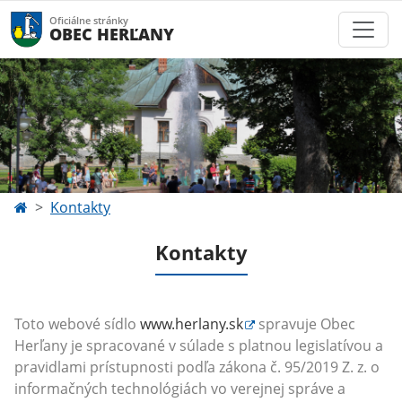
Oficiálne stránky
OBEC HERĽANY
Kontakty
Kontakty
Toto webové sídlo
www.herlany.sk
spravuje Obec
Herľany
je spracované v súlade s platnou legislatívou a
pravidlami prístupnosti podľa zákona č. 95/2019 Z. z. o
informačných technológiách vo verejnej správe a