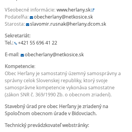
Všeobecné informácie:
www.herlany.sk
Podateľňa:
obecherlany@netkosice.sk
Starosta:
slavomir.rusnak@herlany.dcom.sk
Sekretariát:
Tel.:
+421 55 696 41 22
E-mail
:
obecherlany@netkosice.sk
Kompetencie
:
Obec Herľany je samostatný územný samosprávny a
správny celok Slovenskej republiky, ktorý svoje
samosprávne kompetencie vykonáva samostatne
(zákon SNR č. 369/1990 Zb. o obecnom zriadení).
Stavebný úrad pre obec Herľany je zriadený na
Spoločnom obecnom úrade v Bidovciach.
Technický prevádzkovateľ webstránky: