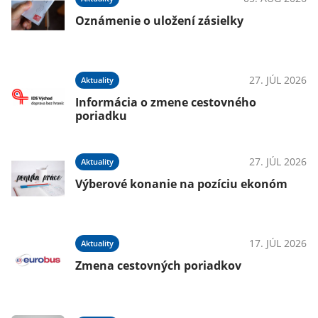
Oznámenie o uložení zásielky
026
27. JÚL 2026
Aktuality
Š
Informácia o zmene cestovného
poriadku
026
27. JÚL 2026
Aktuality
Výberové konanie na pozíciu ekonóm
025
17. JÚL 2026
Aktuality
Zmena cestovných poriadkov