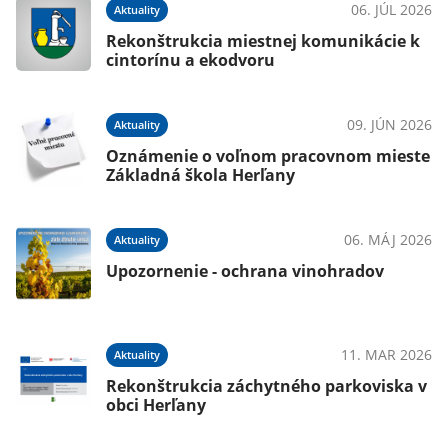
025
06. JÚL 2026
Aktuality
Rekonštrukcia miestnej komunikácie k
cintorínu a ekodvoru
025
09. JÚN 2026
Aktuality
 -
Oznámenie o voľnom pracovnom mieste
Základná škola Herľany
025
06. MÁJ 2026
Aktuality
Upozornenie - ochrana vinohradov
025
11. MAR 2026
Aktuality
Rekonštrukcia záchytného parkoviska v
obci Herľany