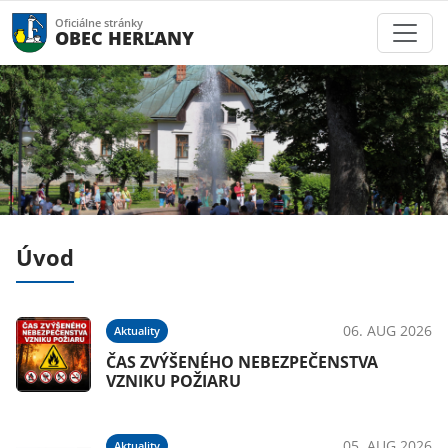
Oficiálne stránky
OBEC HERĽANY
Úvod
026
06. AUG 2026
Aktuality
du
ČAS ZVÝŠENÉHO NEBEZPEČENSTVA
VZNIKU POŽIARU
026
05. AUG 2026
Aktuality