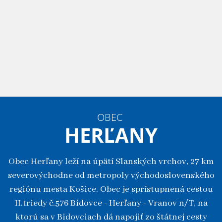
OBEC
HERĽANY
Obec Herľany leží na úpätí Slanských vrchov, 27 km
severovýchodne od metropoly východoslovenského
regiónu mesta Košice. Obec je sprístupnená cestou
II.triedy č.576 Bidovce - Herľany - Vranov n/T, na
ktorú sa v Bidovciach dá napojiť zo štátnej cesty