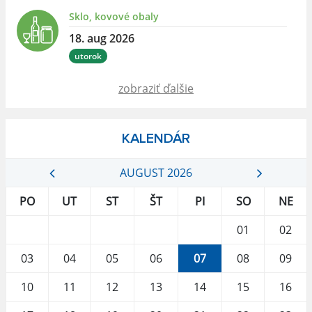
Sklo, kovové obaly
18. aug 2026
utorok
zobraziť ďalšie
KALENDÁR
AUGUST 2026
PO
UT
ST
ŠT
PI
SO
NE
01
02
03
04
05
06
07
08
09
10
11
12
13
14
15
16