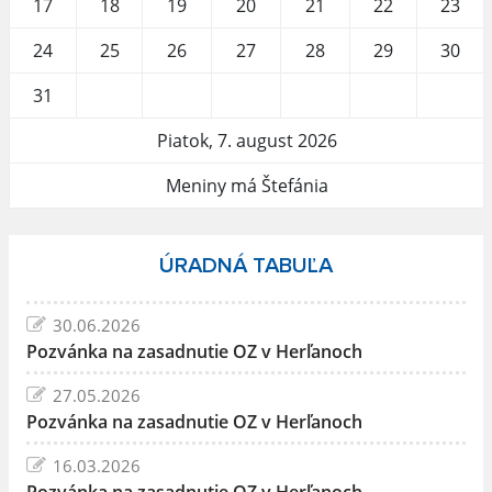
17
18
19
20
21
22
23
24
25
26
27
28
29
30
31
Piatok, 7. august 2026
Meniny má Štefánia
ÚRADNÁ TABUĽA
30.06.2026
Pozvánka na zasadnutie OZ v Herľanoch
27.05.2026
Pozvánka na zasadnutie OZ v Herľanoch
16.03.2026
Pozvánka na zasadnutie OZ v Herľanoch