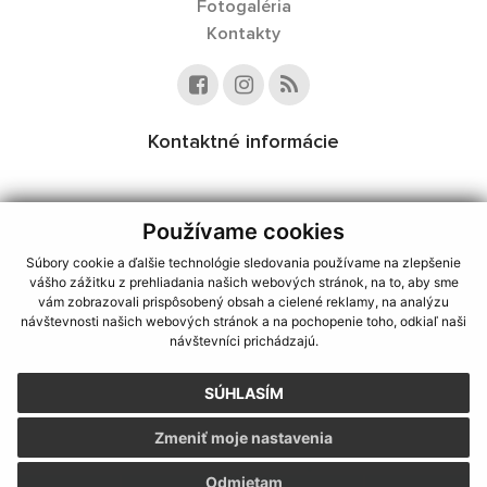
Fotogaléria
Kontakty
Kontaktné informácie
Používame cookies
využite možnosť získavania aktuálnych informácií s využitím RSS
,
CMS systém (redakčný) systém ECHELON 2,
Mapa stránok
,
web portál
,
Súbory cookie a ďalšie technológie sledovania používame na zlepšenie
webhosting
,
webex.digital, s.r.o.
,
domény
,
registrácia domény
,
vášho zážitku z prehliadania našich webových stránok, na to, aby sme
spoločnosť webex.digital, s.r.o.
,
technický prevádzkovateľ
vám zobrazovali prispôsobený obsah a cielené reklamy, na analýzu
návštevnosti našich webových stránok a na pochopenie toho, odkiaľ naši
Posledná aktualizácia:
06.08.2026
návštevníci prichádzajú.
Vytlačiť stránku
|
Vyhlásenie o prístupnosti
SÚHLASÍM
Autorské práva
|
Cookies
Zmeniť moje nastavenia
webdesign
|
Odmietam