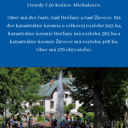
I.triedy č.50 Košice- Michalovce.
Obec má dve časti, časť Herľany a časť Žírovce. Má
dve katastrálne územia o celkovej rozlohe 993 ha,
katastrálne územie Herľany má rozlohu 585 ha a
katastrálne územie Žírovce má rozlohu 408 ha.
Obec má 276 obyvateľov.