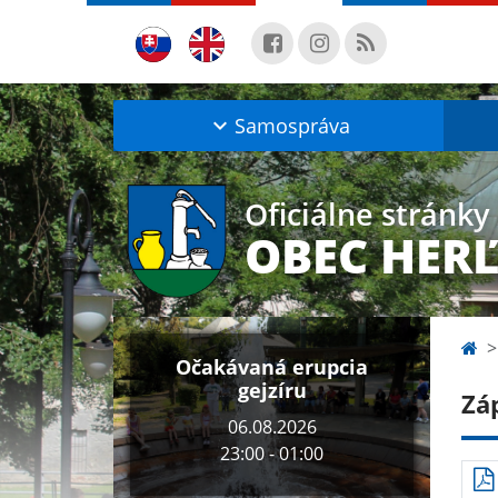
Samospráva
Oficiálne stránky
OBEC HER
Očakávaná erupcia
gejzíru
Zá
06.08.2026
23:00 - 01:00