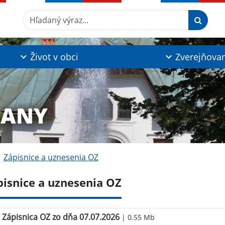
Hľadaný výraz...
Život v obci
Zverejňova
ĽANY
Zápisnice a uznesenia OZ
pisnice a uznesenia OZ
Zápisnica OZ zo dňa 07.07.2026
| 0.55 Mb