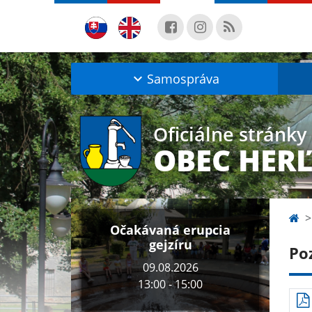
Samospráva
Oficiálne stránky
OBEC HER
Očakávaná erupcia
gejzíru
Po
09.08.2026
13:00 - 15:00