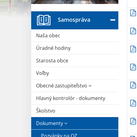
Samospráva
Naša obec
Úradné hodiny
Starosta obce
Voľby
Obecné zastupiteľstvo
Hlavný kontrolór - dokumenty
Školstvo
Dokumenty
Pozvánky na OZ