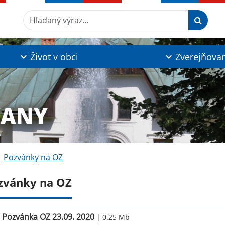
Hľadaný výraz...
Život v obci
Zverejňova
ĽANY
Pozvánky na OZ
zvánky na OZ
Pozvánka OZ 23.09. 2020
| 0.25 Mb