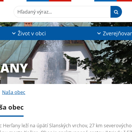
Hľadaný výraz...
Život v obci
Zverejňova
ĽANY
Naša obec
ša obec
 Herľany leží na úpätí Slanských vrchov, 27 km severový