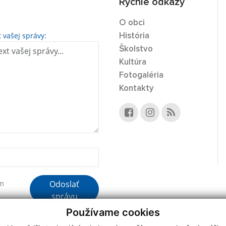
Rýchle odkazy
O obci
t vašej správy:
História
Školstvo
Kultúra
Fotogaléria
Kontakty
Odoslať
ím
správu
Používame cookies