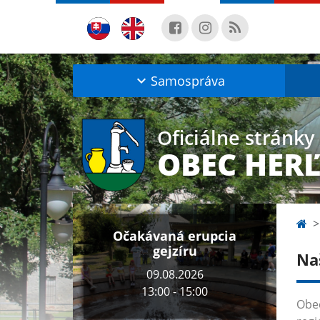
Samospráva
Oficiálne stránky
OBEC HER
Očakávaná erupcia
gejzíru
Na
09.08.2026
13:00 - 15:00
Obec