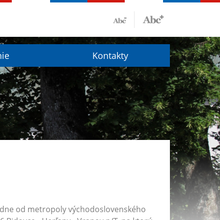
nie
Kontakty
chodne od metropoly východoslovenského