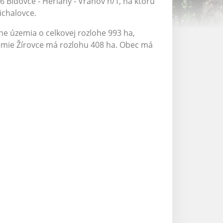
6 Bidovce - Herľany - Vranov n/T, na ktorú
Michalovce.
lne územia o celkovej rozlohe 993 ha,
emie Žírovce má rozlohu 408 ha. Obec má