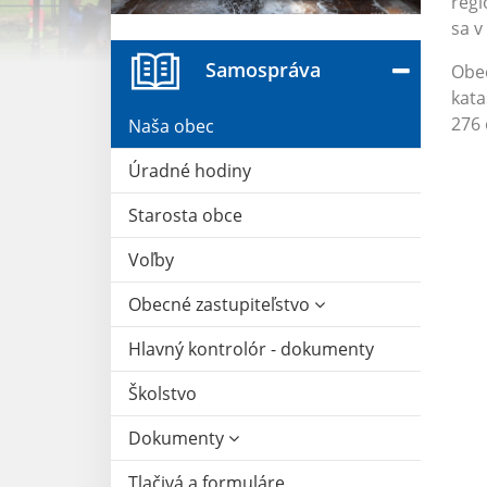
regi
sa v
Samospráva
Obec
kata
276 
Naša obec
Úradné hodiny
Starosta obce
Voľby
Obecné zastupiteľstvo
Hlavný kontrolór - dokumenty
Školstvo
Dokumenty
Tlačivá a formuláre