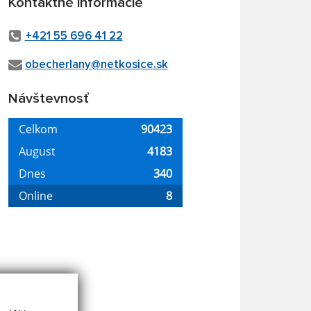
Kontaktné informácie
+421 55 696 41 22
obecherlany@netkosice.sk
Návštevnosť