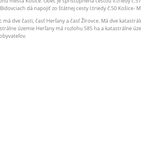
ónu mesta Košice. Obec je sprístupnená cestou II.triedy č.57
 Bidovciach dá napojiť zo štátnej cesty I.triedy č.50 Košice- 
 má dve časti, časť Herľany a časť Žírovce. Má dve katastrá
strálne územie Herľany má rozlohu 585 ha a katastrálne úz
obyvateľov.