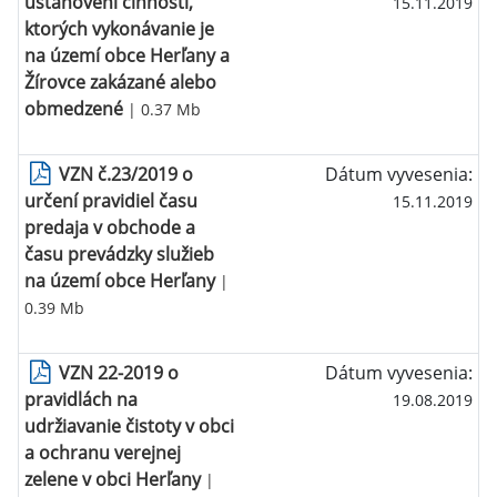
ustanovení činností,
15.11.2019
ktorých vykonávanie je
na území obce Herľany a
Žírovce zakázané alebo
obmedzené
| 0.37 Mb
VZN č.23/2019 o
Dátum vyvesenia:
určení pravidiel času
15.11.2019
predaja v obchode a
času prevádzky služieb
na území obce Herľany
|
0.39 Mb
VZN 22-2019 o
Dátum vyvesenia:
pravidlách na
19.08.2019
udržiavanie čistoty v obci
a ochranu verejnej
zelene v obci Herľany
|