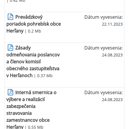
| 0.42 Mb
Prevádzkový
Dátum vyvesenia:
poriadok pohrebísk obce
22.11.2023
Herľany
| 0.2 Mb
Zásady
Dátum vyvesenia:
odmeňovania poslancov
24.08.2023
a členov komisií
obecného zastupiteľstva
v Herľanoch
| 0.37 Mb
Interná smernica o
Dátum vyvesenia:
výbere a realizácií
24.08.2023
zabezpečenia
stravovania
zamestnancov obce
Herľany
| 0.55 Mb