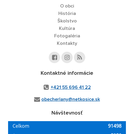
O obci
História
Školstvo
Kultúra
Fotogaléria
Kontakty
Kontaktné informácie
+421 55 696 41 22
obecherlany@netkosice.sk
Návštevnosť