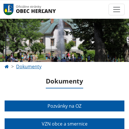
Oficiálne stránky
OBEC HERĽANY
Dokumenty
Dokumenty
Pozvánky na OZ
VZN obce a smernice