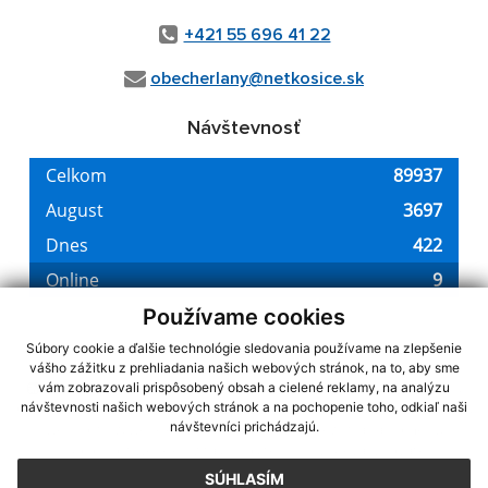
+421 55 696 41 22
obecherlany@netkosice.sk
Návštevnosť
Používame cookies
Súbory cookie a ďalšie technológie sledovania používame na zlepšenie
vášho zážitku z prehliadania našich webových stránok, na to, aby sme
využite možnosť získavania aktuálnych informácií s využitím RSS
,
vám zobrazovali prispôsobený obsah a cielené reklamy, na analýzu
CMS systém (redakčný) systém ECHELON 2,
Mapa stránok
,
web portál
,
návštevnosti našich webových stránok a na pochopenie toho, odkiaľ naši
návštevníci prichádzajú.
webhosting
,
webex.digital, s.r.o.
,
domény
,
registrácia domény
,
spoločnosť webex.digital, s.r.o.
,
technický prevádzkovateľ
SÚHLASÍM