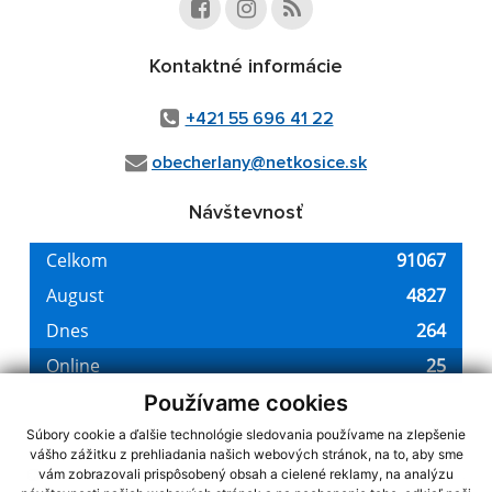
Kontaktné informácie
+421 55 696 41 22
obecherlany@netkosice.sk
Návštevnosť
Používame cookies
Súbory cookie a ďalšie technológie sledovania používame na zlepšenie
vášho zážitku z prehliadania našich webových stránok, na to, aby sme
využite možnosť získavania aktuálnych informácií s využitím RSS
,
vám zobrazovali prispôsobený obsah a cielené reklamy, na analýzu