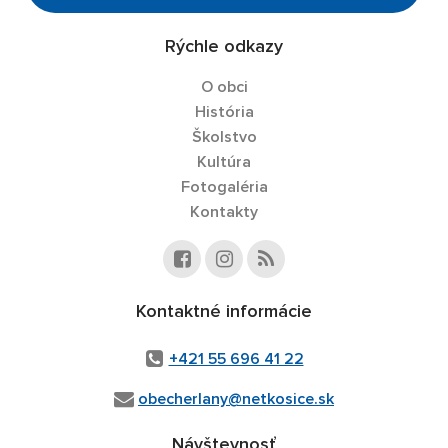
Rýchle odkazy
O obci
História
Školstvo
Kultúra
Fotogaléria
Kontakty
Kontaktné informácie
+421 55 696 41 22
obecherlany@netkosice.sk
Návštevnosť