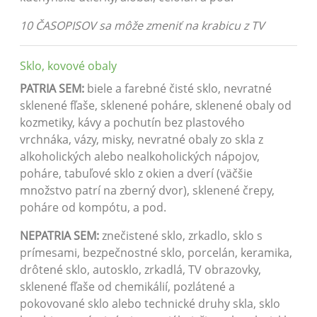
10 ČASOPISOV sa môže zmeniť na krabicu z TV
Sklo, kovové obaly
PATRIA SEM:
biele a farebné čisté sklo, nevratné
sklenené fľaše, sklenené poháre, sklenené obaly od
kozmetiky, kávy a pochutín bez plastového
vrchnáka, vázy, misky, nevratné obaly zo skla z
alkoholických alebo nealkoholických nápojov,
poháre, tabuľové sklo z okien a dverí (väčšie
množstvo patrí na zberný dvor), sklenené črepy,
poháre od kompótu, a pod.
NEPATRIA SEM:
znečistené sklo, zrkadlo, sklo s
prímesami, bezpečnostné sklo, porcelán, keramika,
drôtené sklo, autosklo, zrkadlá, TV obrazovky,
sklenené fľaše od chemikálií, pozlátené a
pokovované sklo alebo technické druhy skla, sklo