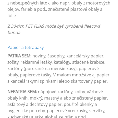
z nebezpečných látok, ako napr. obaly z motorových
olejov, farieb a pod., znečistené plastové obaly a
fólie
Z 30-tich PET FLIAŠ môže byť vyrobená fleecová
bunda
Papier a tetrapaky
PATRIA SEM:
noviny, časopisy, kancelársky papier,
zošity, reklamné letáky, katalógy, stlačené krabice,
kartóny (porezané na menšie kusy), papierové
obaly, papierové tašky. V malom množstve aj papier
s kancelárskymi spinkami alebo skartovaný papier.
NEPATRIA SEM:
nápojové kartóny, knihy, väzbové
obaly kníh, mokrý, mastný alebo znečistený papier,
asfaltový a dechtový papier, použité plienky a
hygienické potreby, papierové vreckovky, servítky,
kuchynské utierky, alobal, celofán a pod.