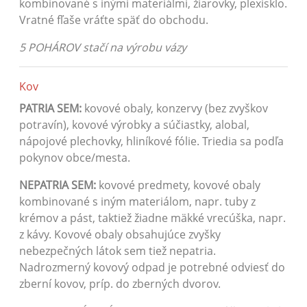
kombinované s inými materiálmi, žiarovky, plexisklo.
Vratné fľaše vráťte späť do obchodu.
5 POHÁROV stačí na výrobu vázy
Kov
PATRIA SEM:
kovové obaly, konzervy (bez zvyškov
potravín), kovové výrobky a súčiastky, alobal,
nápojové plechovky, hliníkové fólie. Triedia sa podľa
pokynov obce/mesta.
NEPATRIA SEM:
kovové predmety, kovové obaly
kombinované s iným materiálom, napr. tuby z
krémov a pást, taktiež žiadne mäkké vrecúška, napr.
z kávy. Kovové obaly obsahujúce zvyšky
nebezpečných látok sem tiež nepatria.
Nadrozmerný kovový odpad je potrebné odviesť do
zberní kovov, príp. do zberných dvorov.