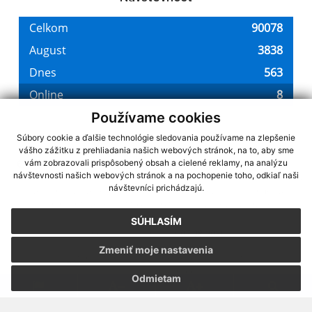
Používame cookies
Súbory cookie a ďalšie technológie sledovania používame na zlepšenie
vášho zážitku z prehliadania našich webových stránok, na to, aby sme
využite možnosť získavania aktuálnych informácií s využitím RSS
,
vám zobrazovali prispôsobený obsah a cielené reklamy, na analýzu
návštevnosti našich webových stránok a na pochopenie toho, odkiaľ naši
CMS systém (redakčný) systém ECHELON 2,
Mapa stránok
,
web portál
,
návštevníci prichádzajú.
webhosting
,
webex.digital, s.r.o.
,
domény
,
registrácia domény
,
spoločnosť webex.digital, s.r.o.
,
technický prevádzkovateľ
SÚHLASÍM
Posledná aktualizácia:
07.08.2026
Zmeniť moje nastavenia
Vytlačiť stránku
|
Vyhlásenie o prístupnosti
Autorské práva
|
Cookies
Odmietam
webdesign
|