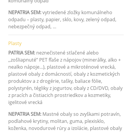
komunálny odpad
NEPATRIA SEM:
vytriedené zložky komunálneho
odpadu – plasty, papier, sklo, kovy, zelený odpad,
nebezpečný odpad, ...
Plasty
PATRIA SEM:
neznečistené stlačené alebo
,,zošliapnuté” PET fľaše z nápojov (minerálky, alko +
nealko nápoje...), plastové a mikroténové vrecká,
plastové obaly z domácností, obaly z kozmetických
produktov a z drogérie, tašky, baliace fólie,
polystyrén, tégliky z jogurtov, obaly z CD/DVD, obaly
z pracích a čistiacich prostriedkov a kozmetiky,
igelitové vrecká
NEPATRIA SEM:
Mastné obaly so zvyškami potravín,
podlahové krytiny, molitan, guma, plexisklo,
koženka, novodurové rúry a izolácie, plastové obaly