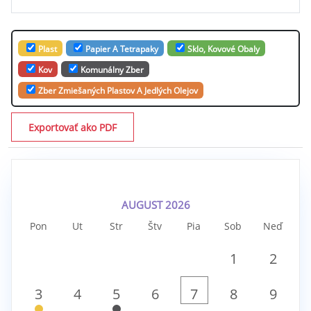
Plast
Papier A Tetrapaky
Sklo, Kovové Obaly
Kov
Komunálny Zber
Zber Zmiešaných Plastov A Jedlých Olejov
Exportovať ako PDF
AUGUST 2026
Pon
Ut
Str
Štv
Pia
Sob
Neď
1
2
3
4
5
6
7
8
9