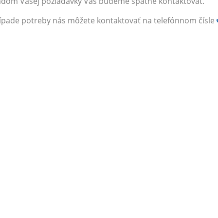
dom Vašej požiadavky Vás budeme spätne kontaktovať.
ípade potreby nás môžete kontaktovať na telefónnom čísle