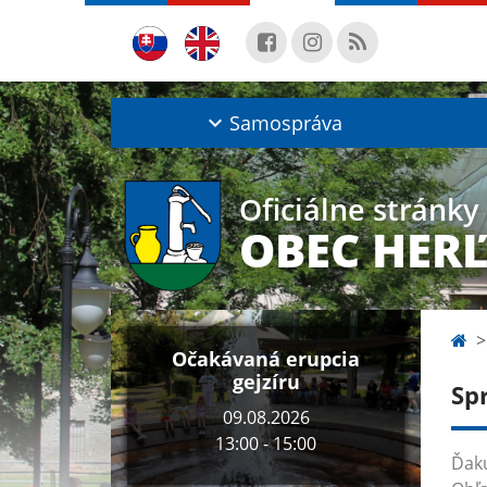
Samospráva
Oficiálne stránky
OBEC HER
Očakávaná erupcia
gejzíru
Sp
09.08.2026
13:00 - 15:00
Ďaku