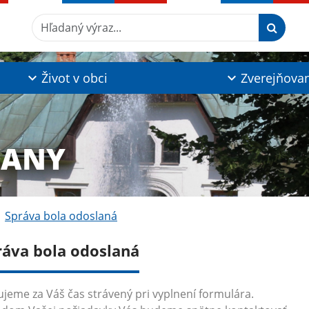
Hľadaný výraz...
Život v obci
Zverejňova
ĽANY
Správa bola odoslaná
ráva bola odoslaná
jeme za Váš čas strávený pri vyplnení formulára.