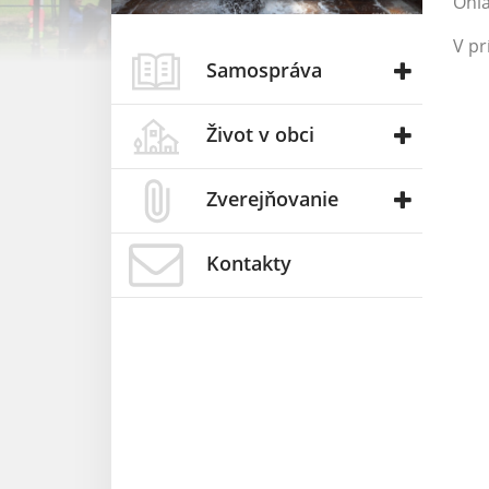
Ohľa
V pr
Samospráva
Život v obci
Zverejňovanie
Kontakty