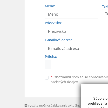
Meno:
Tex
Priezvisko:
E-mailová adresa:
Príloha:
*
Oboznámil som sa so
spracúvan
osobných údajov
Súbory co
prehliadania
využite možnosť získavania aktuálnych informácií s