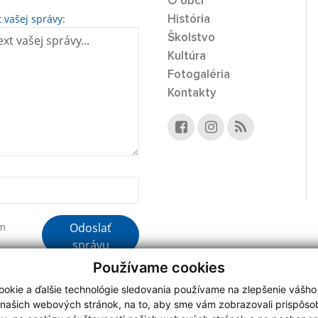
O obci
t vašej správy:
História
Školstvo
Kultúra
Fotogaléria
Kontakty
Odoslať
ím
správu
Používame cookies
okie a ďalšie technológie sledovania používame na zlepšenie vášho
 našich webových stránok, na to, aby sme vám zobrazovali prispôs