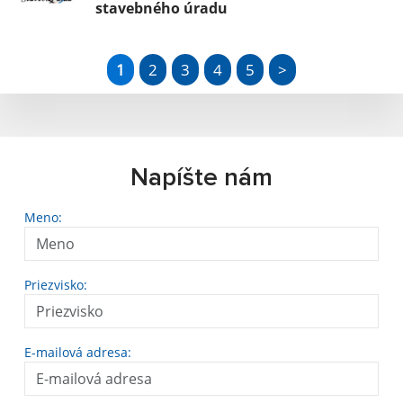
stavebného úradu
1
2
3
4
5
>
Napíšte nám
Meno:
Priezvisko:
E-mailová adresa: