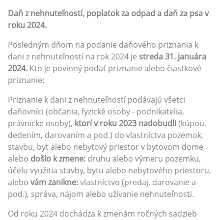
Daň z nehnuteľností, poplatok za odpad a daň za psa v
roku 2024.
Posledným dňom na podanie daňového priznania k
dani z nehnuteľností na rok 2024 je
streda 31. januára
2024.
Kto je povinný podať priznanie alebo čiastkové
priznanie:
Priznanie k dani z nehnuteľností podávajú všetci
daňovníci (občania, fyzické osoby - podnikatelia,
právnicke osoby),
ktorí v roku 2023 nadobudli
(kúpou,
dedením, darovaním a pod.) do vlastníctva pozemok,
stavbu, byt alebo nebytový priestor v bytovom dome,
alebo
došlo k zmene:
druhu alebo výmeru pozemku,
účelu využitia stavby, bytu alebo nebytového priestoru,
alebo
vám zanikne:
vlastníctvo (predaj, darovanie a
pod.), správa, nájom alebo užívanie nehnuteľnosti.
Od roku 2024 dochádza k zmenám ročných sadzieb