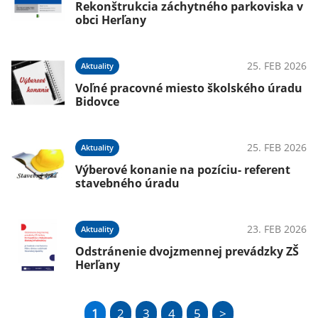
Rekonštrukcia záchytného parkoviska v
obci Herľany
25. FEB 2026
Aktuality
Voľné pracovné miesto školského úradu
Bidovce
25. FEB 2026
Aktuality
Výberové konanie na pozíciu- referent
stavebného úradu
23. FEB 2026
Aktuality
Odstránenie dvojzmennej prevádzky ZŠ
Herľany
1
2
3
4
5
>