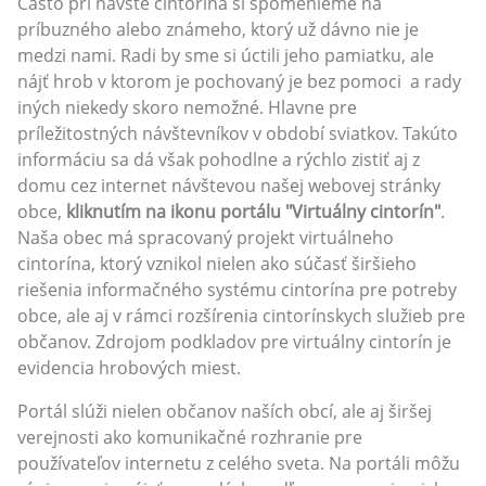
Často pri návšte cintorína si spomenieme na
príbuzného alebo známeho, ktorý už dávno nie je
medzi nami. Radi by sme si úctili jeho pamiatku, ale
nájť hrob v ktorom je pochovaný je bez pomoci a rady
iných niekedy skoro nemožné. Hlavne pre
príležitostných návštevníkov v období sviatkov. Takúto
informáciu sa dá však pohodlne a rýchlo zistiť aj z
domu cez internet návštevou našej webovej stránky
obce,
kliknutím na ikonu portálu "Virtuálny cintorín"
.
Naša obec má spracovaný projekt virtuálneho
cintorína, ktorý vznikol nielen ako súčasť širšieho
riešenia informačného systému cintorína pre potreby
obce, ale aj v rámci rozšírenia cintorínskych služieb pre
občanov. Zdrojom podkladov pre virtuálny cintorín je
evidencia hrobových miest.
Portál slúži nielen občanov naších obcí, ale aj širšej
verejnosti ako komunikačné rozhranie pre
používateľov internetu z celého sveta. Na portáli môžu