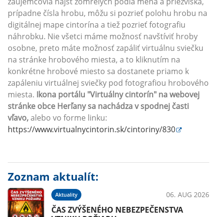
záujemcovia nájsť zomrelých podľa mena a priezviska,
prípadne čísla hrobu, môžu si pozrieť polohu hrobu na
digitálnej mape cintorína a tiež pozrieť fotografiu
náhrobku. Nie všetci máme možnosť navštíviť hroby
osobne, preto máte možnosť zapáliť virtuálnu sviečku
na stránke hrobového miesta, a to kliknutím na
konkrétne hrobové miesto sa dostanete priamo k
zapáleniu virtuálnej sviečky pod fotografiou hrobového
miesta.
Ikona portálu "Virtuálny cintorín" na webovej
stránke obce Herľany sa nachádza v spodnej časti
vľavo,
alebo vo forme linku:
https://www.virtualnycintorin.sk/cintoriny/830
Zoznam aktualít:
06. AUG 2026
Aktuality
ČAS ZVÝŠENÉHO NEBEZPEČENSTVA