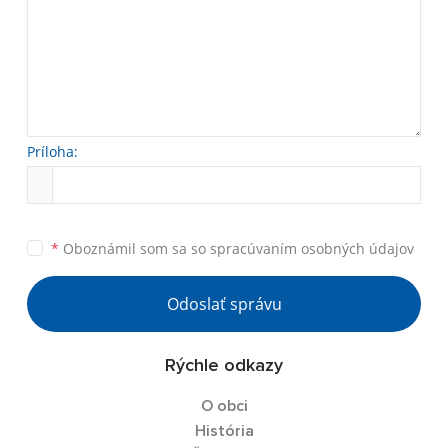
Príloha:
*
Oboznámil som sa so
spracúvaním osobných údajov
Odoslať správu
Rýchle odkazy
O obci
História