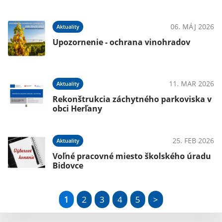
06. MÁJ 2026
Aktuality
Upozornenie - ochrana vinohradov
11. MAR 2026
Aktuality
Rekonštrukcia záchytného parkoviska v
obci Herľany
25. FEB 2026
Aktuality
Voľné pracovné miesto školského úradu
Bidovce
1
2
3
4
5
>