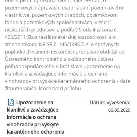
ods. 4 pism. b) zákona SNR č. 330/1991 Zb. o
pozemkových úpravách, usporiadaní pozemkového
vlastníctva, pozemkových úradoch, pozemkovom
fonde a pozemkových spoločenstvách, v znení
neskorších predpisov a podľa § 9 ods.4 zákona č.
405/2011 Zb.o rastlinolekárskej starostlivosti a o
zmene zákona NR SR č. 145/1995 Z. z. o správnych
poplatkoch v znení neskorších predpisov obdržal od
Ústredného kontrolného a skúšobného ústavu
poľnohospodárskeho v Bratislave upozornenie na
klamlivé a zavádzajúce informácie o ochrane
vinohradov pri výskyte karanténneho ochorenia - zlaté
žltnutie viniča, ktoré tvorí prílohu
Upozornenie na
Dátum vyvesenia:
klamlivé a zavádzajúce
06.05.2026
informácie o ochrane
vinohradov pri výskyte
karanténneho ochorenia