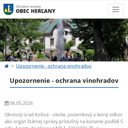
Oficiálne stránky
OBEC HERĽANY
Upozornenie - ochrana vinohradov
Upozornenie - ochrana vinohradov
06.05.2026
Okresný úrad Košice - okolie, pozemkový a lesný odbor
ako orgán štátnej správy príslušný na konanie podľa§ 5