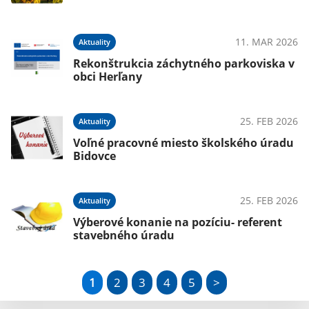
11. MAR 2026
Aktuality
Rekonštrukcia záchytného parkoviska v
obci Herľany
25. FEB 2026
Aktuality
Voľné pracovné miesto školského úradu
Bidovce
25. FEB 2026
Aktuality
Výberové konanie na pozíciu- referent
stavebného úradu
1
2
3
4
5
>