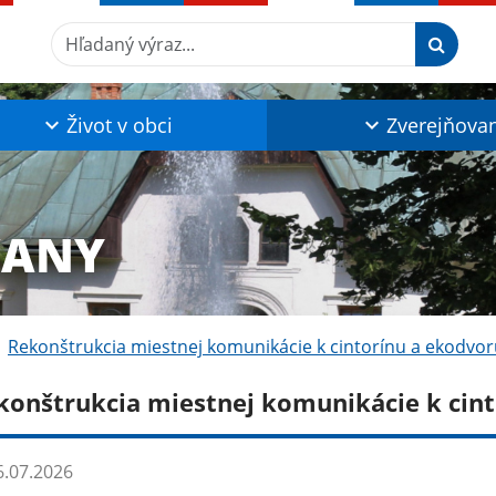
Hľadaný výraz...
Život v obci
Zverejňova
ĽANY
Rekonštrukcia miestnej komunikácie k cintorínu a ekodvo
konštrukcia miestnej komunikácie k cin
.07.2026