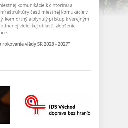
iestnej komunikácie k cintorínu a
infraštruktúry časti miestnej komukácie v
, komfortný a plynulý prístup k verejným
dnenej vidieckej oblasti, zlepšenie
bce.
dového rokovania vlády SR 2023 - 2027"