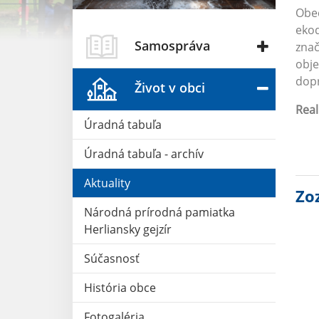
Obec
ekod
Samospráva
znač
obje
dopr
Život v obci
Rea
Úradná tabuľa
sum
Úradná tabuľa - archív
Aktuality
Zo
Národná prírodná pamiatka
Herliansky gejzír
Súčasnosť
História obce
Fotogaléria