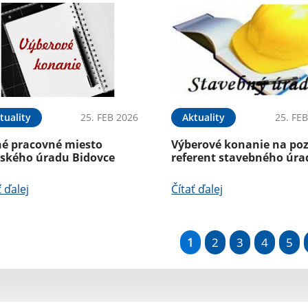
tuality
25. FEB 2026
Aktuality
25. FE
né pracovné miesto
Výberové konanie na poz
lského úradu Bidovce
referent stavebného úr
ť ďalej
Čítať ďalej
1
2
3
4
5