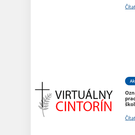
Číta
Ak
Ozn
pra
ško
Číta