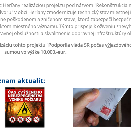
 Herľany realizáciou projektu pod názvom "Rekonštrukcia m
voru" v obci Herľany zmodernizuje technický stav miestnej 
ne poškodenom a zničenom stave, ktorá zabezpečí bezpečný
ktom miestného významu. Týmto prispeje k ožíveniu znevyho
avnej obslužnosti a skvalitnenie dopravnej infraštruktúry o
lizáciu tohto projektu "Podporila vláda SR počas výjaz
ou vo výške 10.000.-eur.
znam aktualít: