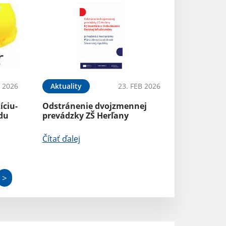
B 2026
Aktuality
23. FEB 2026
íciu-
Odstránenie dvojzmennej
adu
prevádzky ZŠ Herľany
Čítať ďalej
>