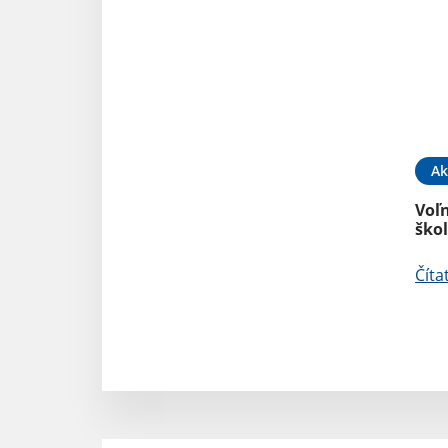
Ak
Voľ
ško
Číta