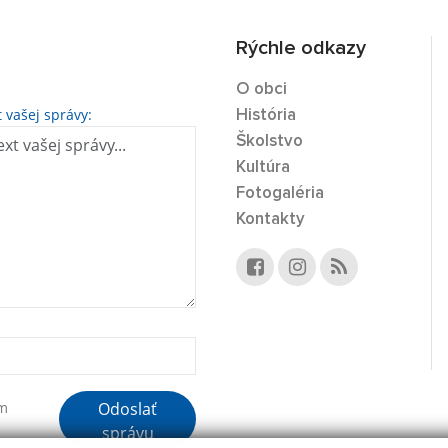
Rýchle odkazy
O obci
t vašej správy:
História
Školstvo
Kultúra
Fotogaléria
Kontakty
Odoslať
ím
správu