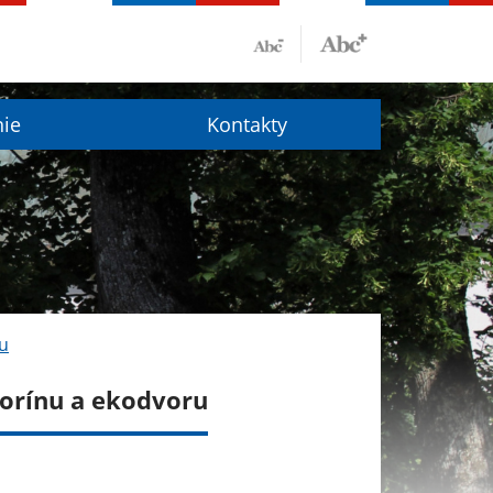
nie
Kontakty
ru
torínu a ekodvoru