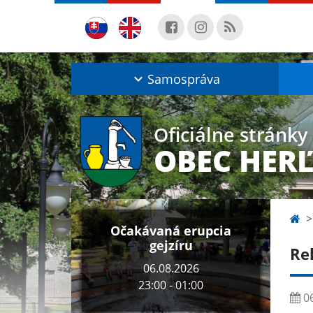
Samospráva
Oficiálne stránky
OBEC HER
Očakávaná erupcia
gejzíru
Re
06.08.2026
23:00 - 01:00
06