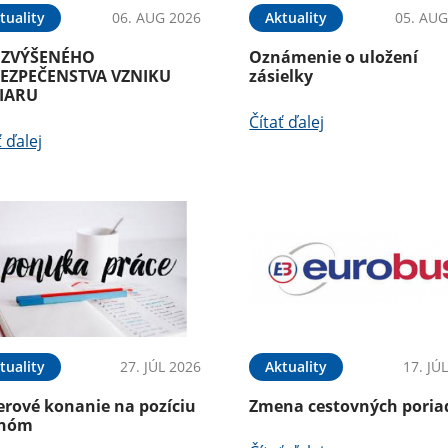
tuality
06. AUG 2026
Aktuality
05. AUG
 ZVÝŠENÉHO
Oznámenie o uložení
EZPEČENSTVA VZNIKU
zásielky
IARU
Čítať ďalej
ť ďalej
tuality
27. JÚL 2026
Aktuality
17. JÚ
erové konanie na pozíciu
Zmena cestovných poria
nóm