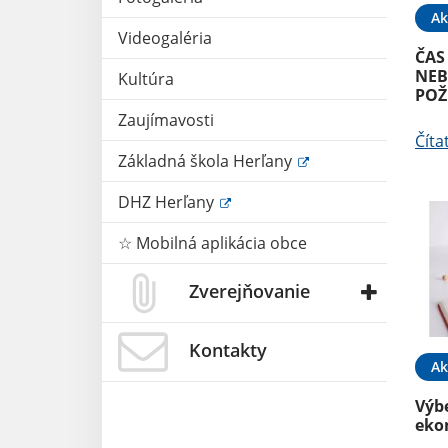
Ak
Videogaléria
ČAS
NEB
Kultúra
POŽ
Zaujímavosti
Číta
Základná škola Herľany
DHZ Herľany
☆ Mobilná aplikácia obce
Zverejňovanie
Kontakty
Ak
Výb
eko