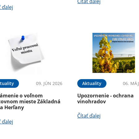
Čítať ďalej
ť ďalej
tuality
09. JÚN 2026
Aktuality
06. MÁJ
ámenie o voľnom
Upozornenie - ochrana
covnom mieste Základná
vinohradov
la Herľany
Čítať ďalej
ť ďalej