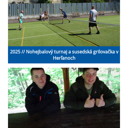
2025 // Nohejbalový turnaj a susedská grilovačka v
Herľanoch