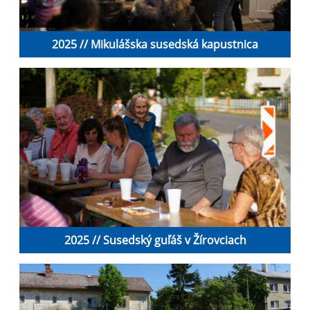
2025 // Mikulášska susedská kapustnica
2025 // Susedský guľáš v Žírovciach