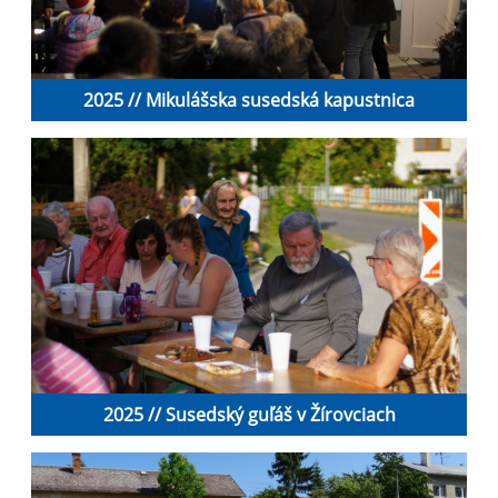
2025 // Mikulášska susedská kapustnica
2025 // Susedský guľáš v Žírovciach