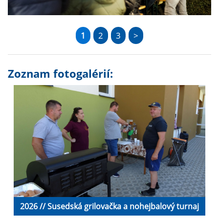
1
2
3
>
Zoznam fotogalérií:
2026 // Susedská grilovačka a nohejbalový turnaj