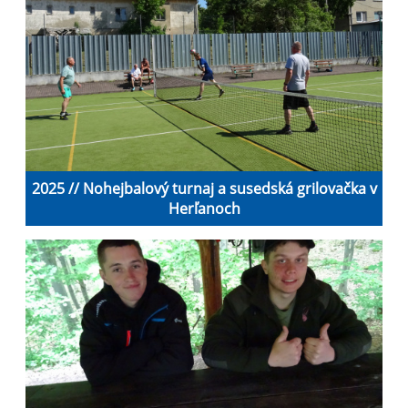
2025 // Nohejbalový turnaj a susedská grilovačka v
Herľanoch