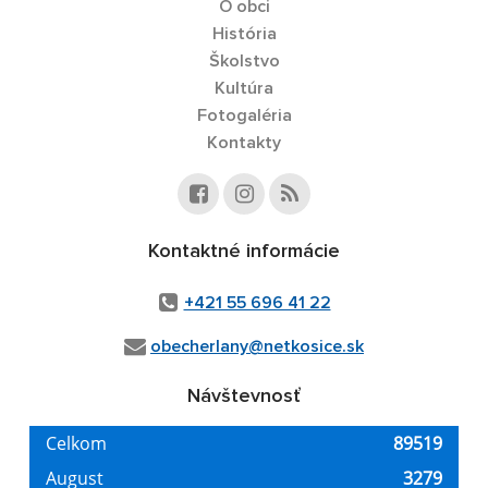
O obci
História
Školstvo
Kultúra
Fotogaléria
Kontakty
Kontaktné informácie
+421 55 696 41 22
obecherlany@netkosice.sk
Návštevnosť