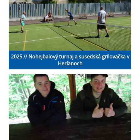
2025 // Nohejbalový turnaj a susedská grilovačka v
Herľanoch