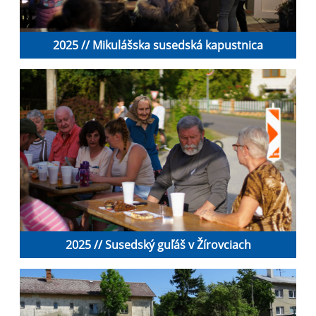
2025 // Mikulášska susedská kapustnica
2025 // Susedský guľáš v Žírovciach