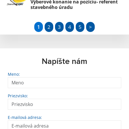
Výberové konanie na pozíciu- referent
stavebného úradu
1
2
3
4
5
>
Napíšte nám
Meno:
Priezvisko:
E-mailová adresa: