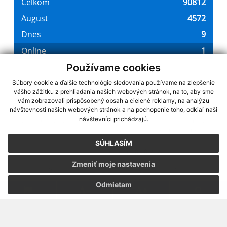
Používame cookies
Súbory cookie a ďalšie technológie sledovania používame na zlepšenie
vášho zážitku z prehliadania našich webových stránok, na to, aby sme
využite možnosť získavania aktuálnych informácií s využitím RSS
,
vám zobrazovali prispôsobený obsah a cielené reklamy, na analýzu
CMS systém (redakčný) systém ECHELON 2,
Mapa stránok
,
web portál
,
návštevnosti našich webových stránok a na pochopenie toho, odkiaľ naši
návštevníci prichádzajú.
webhosting
,
webex.digital, s.r.o.
,
domény
,
registrácia domény
,
spoločnosť webex.digital, s.r.o.
,
technický prevádzkovateľ
SÚHLASÍM
Posledná aktualizácia:
08.08.2026
Zmeniť moje nastavenia
Vytlačiť stránku
|
Vyhlásenie o prístupnosti
Autorské práva
|
Cookies
Odmietam
webdesign
|