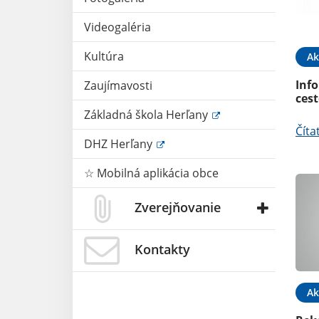
Videogaléria
Kultúra
Ak
Inf
Zaujímavosti
ces
Základná škola Herľany
Číta
DHZ Herľany
☆ Mobilná aplikácia obce
Zverejňovanie
Kontakty
Ak