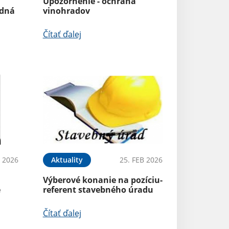
Upozornenie - ochrana
adná
vinohradov
Čítať ďalej
B 2026
Aktuality
25. FEB 2026
Výberové konanie na pozíciu-
e
referent stavebného úradu
Čítať ďalej