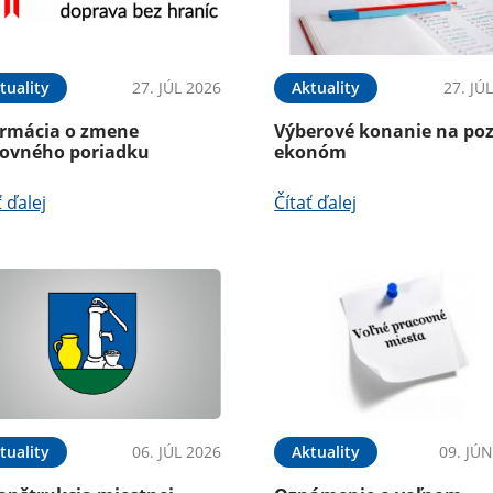
tuality
27. JÚL 2026
Aktuality
27. JÚ
ormácia o zmene
Výberové konanie na poz
tovného poriadku
ekonóm
ť ďalej
Čítať ďalej
tuality
06. JÚL 2026
Aktuality
09. JÚ