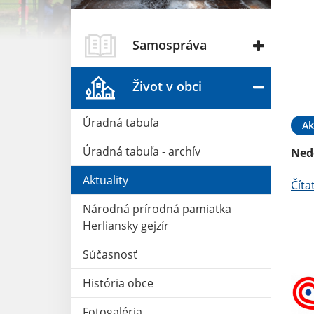
Samospráva
Život v obci
Úradná tabuľa
Ak
Úradná tabuľa - archív
Ned
Aktuality
Číta
Národná prírodná pamiatka
Herliansky gejzír
Súčasnosť
História obce
Fotogaléria