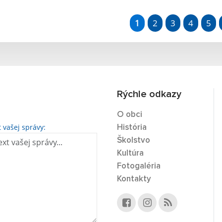
1
2
3
4
5
Rýchle odkazy
O obci
t vašej správy:
História
Školstvo
Kultúra
Fotogaléria
Kontakty