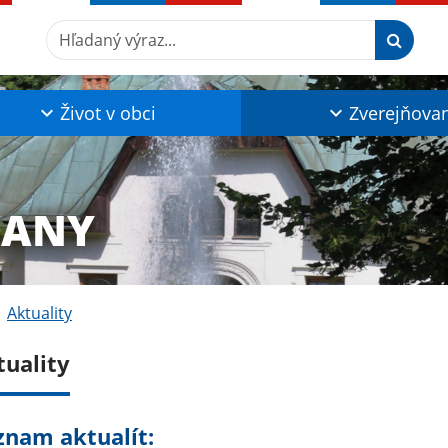
Hľadaný výraz...
Život v obci
Zverejňova
ĽANY
Aktuality
tuality
znam aktualít: