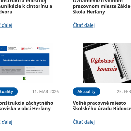
onštrukcia miestnej
Oznámenie o voľnom
unikácie k cintorínu a
pracovnom mieste Zákl
dvoru
škola Herľany
ť ďalej
Čítať ďalej
tuality
11. MAR 2026
Aktuality
25. FE
onštrukcia záchytného
Voľné pracovné miesto
oviska v obci Herľany
školského úradu Bidovc
ť ďalej
Čítať ďalej