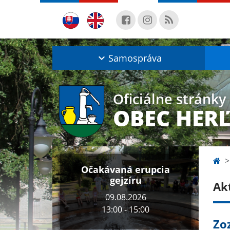
Samospráva
Oficiálne stránky
OBEC HER
Očakávaná erupcia
gejzíru
Ak
09.08.2026
13:00 - 15:00
Zo