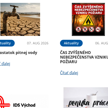
tuality
07. AUG 2026
Aktuality
06. AUG
ostatok pitnej vody
ČAS ZVÝŠENÉHO
NEBEZPEČENSTVA VZNIK
POŽIARU
ť ďalej
Čítať ďalej