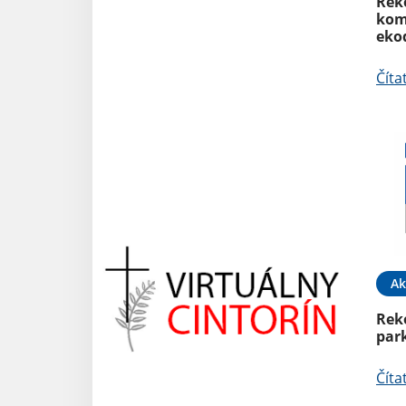
Rek
kom
eko
Číta
Ak
Rek
park
Číta