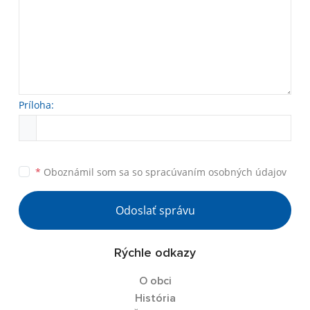
Príloha:
*
Oboznámil som sa so
spracúvaním osobných údajov
Odoslať správu
Rýchle odkazy
O obci
História