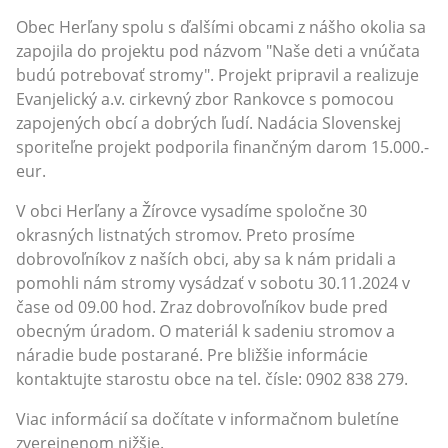
Obec Herľany spolu s ďalšími obcami z nášho okolia sa
zapojila do projektu pod názvom "Naše deti a vnúčata
budú potrebovať stromy". Projekt pripravil a realizuje
Evanjelický a.v. cirkevný zbor Rankovce s pomocou
zapojených obcí a dobrých ľudí. Nadácia Slovenskej
sporiteľne projekt podporila finančným darom 15.000.-
eur.
V obci Herľany a Žírovce vysadíme spoločne 30
okrasných listnatých stromov. Preto prosíme
dobrovoľníkov z naších obci, aby sa k nám pridali a
pomohli nám stromy vysádzať v sobotu 30.11.2024 v
čase od 09.00 hod. Zraz dobrovoľníkov bude pred
obecným úradom. O materiál k sadeniu stromov a
náradie bude postarané. Pre bližšie informácie
kontaktujte starostu obce na tel. čísle: 0902 838 279.
Viac informácií sa dočítate v informačnom buletíne
zverejnenom nižšie.