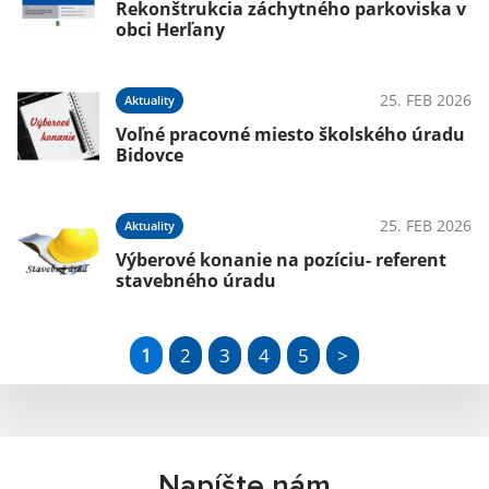
Rekonštrukcia záchytného parkoviska v
obci Herľany
25. FEB 2026
Aktuality
Voľné pracovné miesto školského úradu
Bidovce
25. FEB 2026
Aktuality
Výberové konanie na pozíciu- referent
stavebného úradu
1
2
3
4
5
>
Napíšte nám