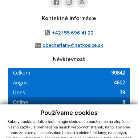
Kontaktné informácie
+421 55 696 41 22
obecherlany@netkosice.sk
Návštevnosť
Používame cookies
Súbory cookie a ďalšie technológie sledovania používame na zlepšenie
vášho zážitku z prehliadania našich webových stránok, na to, aby sme
využite možnosť získavania aktuálnych informácií s využitím RSS
,
vám zobrazovali prispôsobený obsah a cielené reklamy, na analýzu