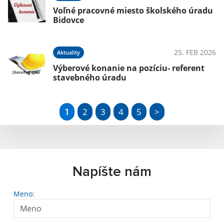
Voľné pracovné miesto školského úradu
Bidovce
25. FEB 2026
Aktuality
Výberové konanie na pozíciu- referent
stavebného úradu
1
2
3
4
5
>
Napíšte nám
Meno: