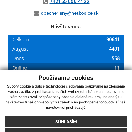
+421 55 696 41 22
obecherlany@netkosice.sk
Návštevnosť
Používame cookies
Súbory cookie a ďalšie technológie sledovania používame na zlepšenie
vášho zážitku z prehliadania našich webových stránok, na to, aby sme
využite možnosť získavania aktuálnych informácií s využitím RSS
,
vám zobrazovali prispôsobený obsah a cielené reklamy, na analýzu
CMS systém (redakčný) systém ECHELON 2,
Mapa stránok
,
web portál
,
návštevnosti našich webových stránok a na pochopenie toho, odkiaľ naši
návštevníci prichádzajú.
webhosting
,
webex.digital, s.r.o.
,
domény
,
registrácia domény
,
spoločnosť webex.digital, s.r.o.
,
technický prevádzkovateľ
SÚHLASÍM
Posledná aktualizácia:
08.08.2026