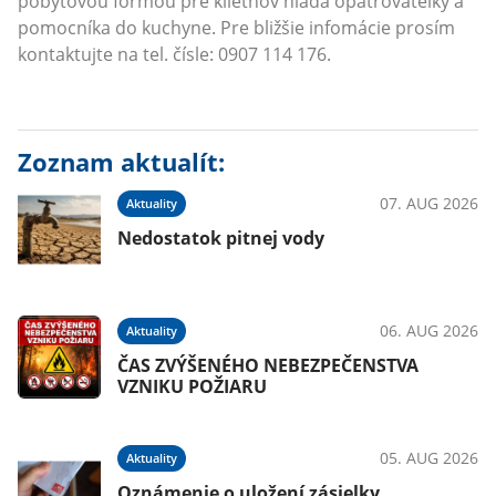
pobytovou formou pre klietnov hľadá opatrovateľky a
pomocníka do kuchyne. Pre bližšie infomácie prosím
kontaktujte na tel. čísle: 0907 114 176.
Zoznam aktualít:
07. AUG 2026
Aktuality
Nedostatok pitnej vody
06. AUG 2026
Aktuality
ČAS ZVÝŠENÉHO NEBEZPEČENSTVA
VZNIKU POŽIARU
05. AUG 2026
Aktuality
Oznámenie o uložení zásielky