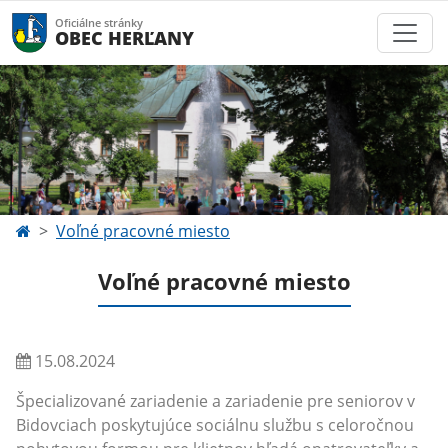
Oficiálne stránky
OBEC HERĽANY
Voľné pracovné miesto
Voľné pracovné miesto
15.08.2024
Špecializované zariadenie a zariadenie pre seniorov v
Bidovciach poskytujúce sociálnu službu s celoročnou