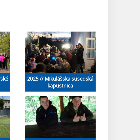
vské
2025 // Mikulášska susedská
kapustnica