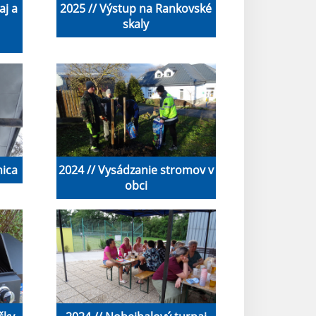
aj a
2025 // Výstup na Rankovské
skaly
nica
2024 // Vysádzanie stromov v
obci