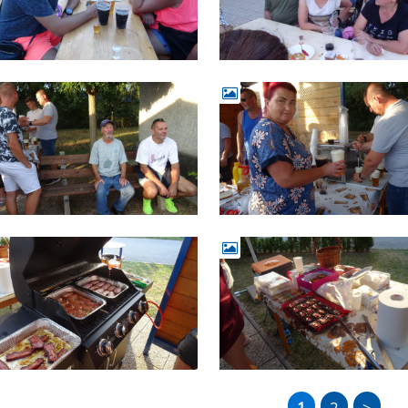
1
2
>