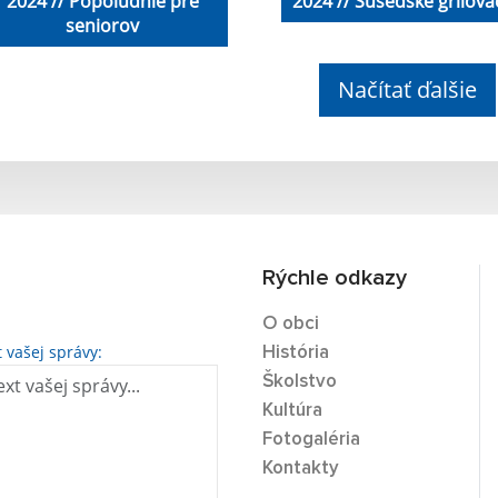
2024 // Popoludnie pre
2024 // Susedské grilova
seniorov
Načítať ďalšie
Rýchle odkazy
O obci
t vašej správy:
História
Školstvo
Kultúra
Fotogaléria
Kontakty