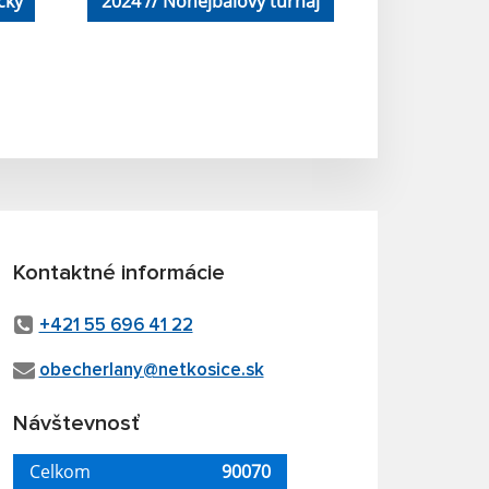
čky
2024 // Nohejbalový turnaj
Kontaktné informácie
+421 55 696 41 22
obecherlany@netkosice.sk
Návštevnosť