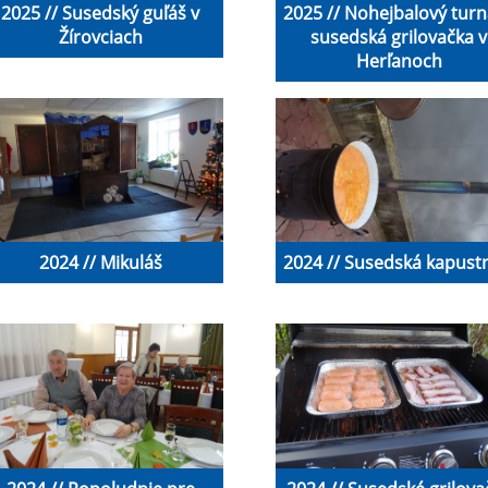
2025 // Susedský guľáš v
2025 // Nohejbalový turn
Žírovciach
susedská grilovačka v
Herľanoch
2024 // Mikuláš
2024 // Susedská kapust