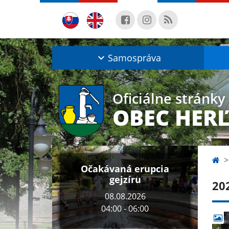
Samospráva
Oficiálne stránky
OBEC HER
Očakávaná erupcia
gejzíru
20
08.08.2026
04:00 - 06:00