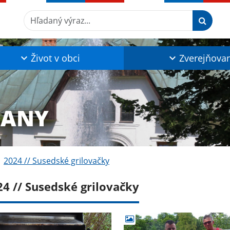
Hľadaný výraz...
Život v obci
Zverejňova
ĽANY
2024 // Susedské grilovačky
24 // Susedské grilovačky