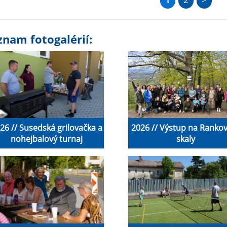
znam fotogalérií:
26 // Susedská grilovačka a
2026 // Výstup na Ranko
nohejbalový turnaj
skaly